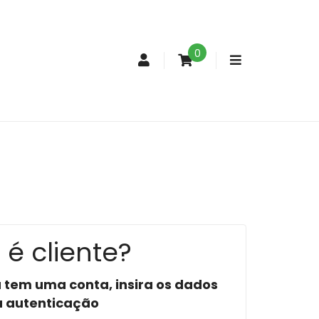
0
Conta
de
cliente
 é cliente?
á tem uma conta, insira os dados
a autenticação