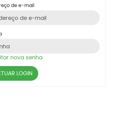
reço de e-mail
a
citar nova senha