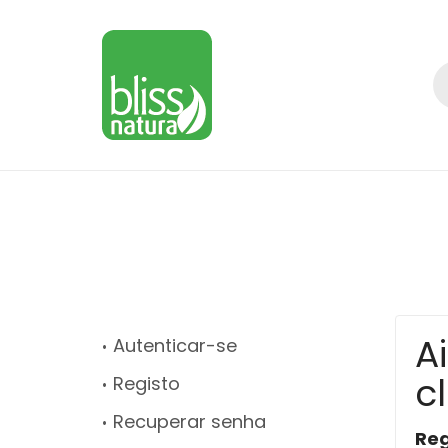
A
Autenticar-se
c
Registo
Recuperar senha
Reg