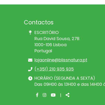
Contactos
ESCRITÓRIO
Rua David Sousa, 27B
1000-106 Lisboa
Portugal
lojaonline@blissnatura.pt
(+351) 210 935 935
HORÁRIO (SEGUNDA A SEXTA)
Das 09H00 às 13H00 e das 14H00 
Facebook
Instagram
Youtube
Share
|
page
page
page