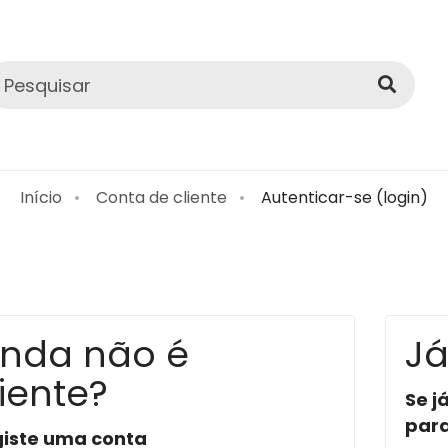
Início
Conta de cliente
Autenticar-se (login)
inda não é
Já
liente?
Se j
par
iste uma conta