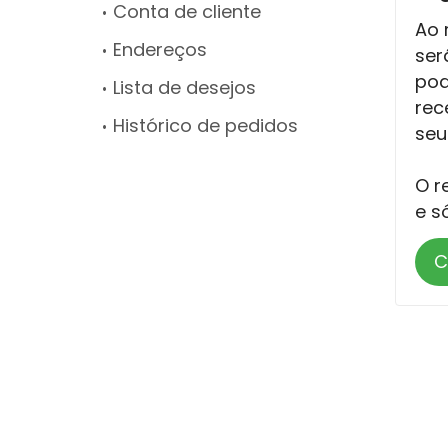
Conta de cliente
Ao 
Endereços
ser
pod
Lista de desejos
rec
Histórico de pedidos
seu
O r
e s
C