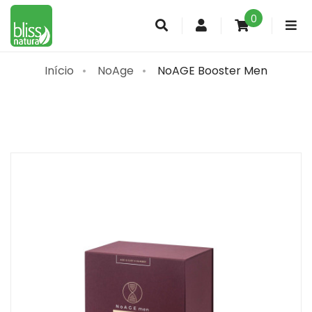
0
Conta
de
cliente
Início
NoAge
NoAGE Booster Men