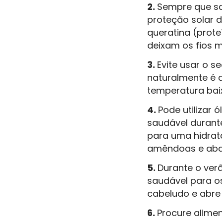
2.
Sempre que sai
proteção solar d
queratina (prot
deixam os fios m
3.
Evite usar o s
naturalmente é 
temperatura bai
4.
Pode utilizar 
saudável durant
para uma hidrat
amêndoas e aba
5.
Durante o verã
saudável para o
cabeludo e abre
6.
Procure alimen