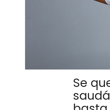
Se qu
saudá
basta