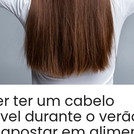
er ter um cabelo
vel durante o verã
 apostar em alime