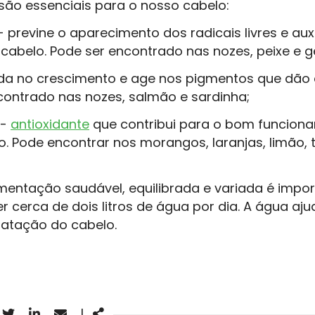
são essenciais para o nosso cabelo:
- previne o aparecimento dos radicais livres e au
cabelo. Pode ser encontrado nas nozes, peixe e 
da no crescimento e age nos pigmentos que dão c
contrado nas nozes, salmão e sardinha;
-
antioxidante
que contribui para o bom funcion
io. Pode encontrar nos morangos, laranjas, limão,
mentação saudável, equilibrada e variada é impo
r cerca de dois litros de água por dia. A água aj
ratação do cabelo.
acebook
Twitter
Linkedin
Email
Share
|