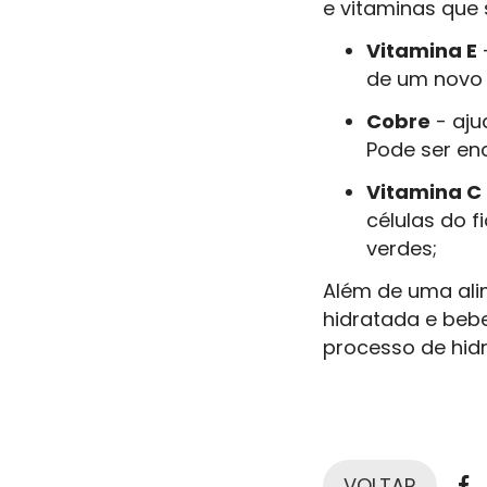
e vitaminas que 
Vitamina E
de um novo 
Cobre
- aju
Pode ser en
Vitamina C
células do f
verdes;
Além de uma ali
hidratada e bebe
processo de hid
F
VOLTAR