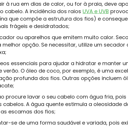
r à rua em dias de calor, ou for à praia, deve ap
o cabelo. A incidência dos raios
UVA e UVB
provoc
eína que compõe a estrutura dos fios) e consequ
ais frágeis e desidratados;
ecador ou aparelhos que emitem muito calor. Seca
a melhor opção. Se necessitar, utilize um secado
xa;
óleos essenciais para ajudar a hidratar e manter 
e verão. O óleo de coco, por exemplo, é uma exce
ação profunda dos fios. Outras opções incluem ó
cate;
o procure lavar o seu cabelo com água fria, pois
s cabelos. A água quente estimula a oleosidade d
 as escamas dos fios;
tar-se de uma forma saudável e variada, pois ex