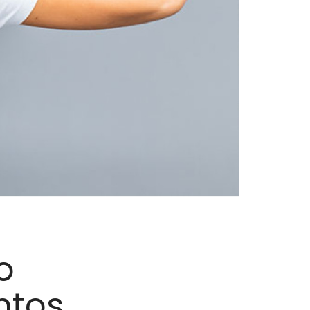
o
ntos