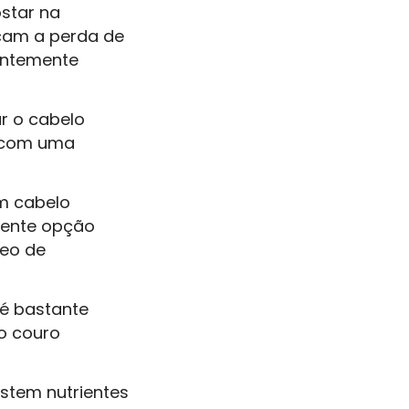
ostar na
am a perda de
entemente
r o cabelo
r com uma
um cabelo
lente opção
leo de
 é bastante
o couro
istem nutrientes