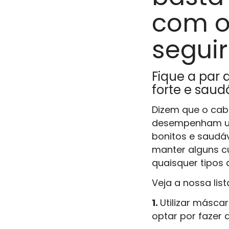
com os
segui
Fique a par 
forte e saud
Dizem que o cab
desempenham um 
bonitos e saudáv
manter alguns c
quaisquer tipos
Veja a nossa lis
1.
Utilizar másca
optar por fazer