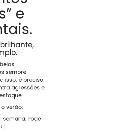
s” e
tais.
brilhante,
emplo.
abelos
os sempre
 isso, é preciso
ntra agressões e
destaque.
 o verão:
or semana. Pode
i;