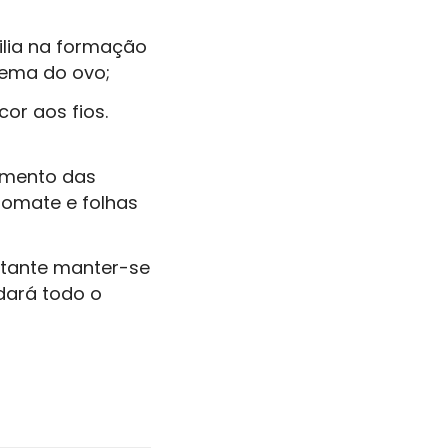
xilia na formação
gema do ovo;
or aos fios.
amento das
 tomate e folhas
rtante manter-se
udará todo o