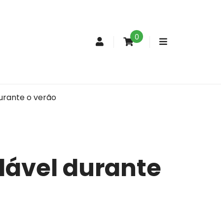
0
Conta
de
cliente
urante o verão
dável durante