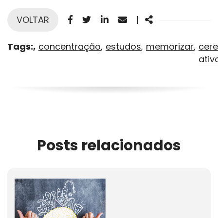
Facebook
Twitter
Linkedin
Email
Share
VOLTAR
|
Tags:
concentração
estudos
memorizar
cer
ativ
Posts relacionados