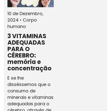
10 de Dezembro,
2024
•
Corpo
humano
3 VITAMINAS
ADEQUADAS
PARA O
CÉREBRO:
memória e
concentração
E se lhe
disséssemos que o
consumo de
minerais e vitaminas
adequadas para o
cérebro, através de