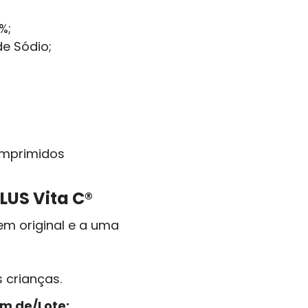
%;
e Sódio;
mprimidos
US Vita C®
m original e a uma
 crianças.
im de/Lote: