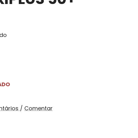
ado
ADO
ntários
/
Comentar