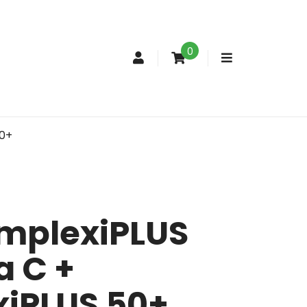
0
Conta
de
cliente
50+
mplexiPLUS
a C +
iPLUS 50+