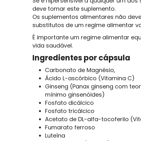
Se é hipersensível a qualquer um dos 
deve tomar este suplemento.
Os suplementos alimentares não deve
substitutos de um regime alimentar va
É im­portante um regime alimentar eq
vida saudável.
Ingredientes por cápsula
Carbonato de Magnésio,
Ácido L-ascórbico (Vitamina C)
Ginseng (Panax ginseng com teo
mínimo ginsenóides)
Fosfato dicálcico
Fosfato tricálcico
Acetato de DL-alfa-tocoferilo (Vi
Fumarato ferroso
Luteína