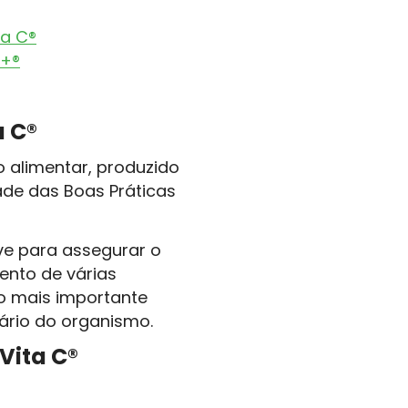
ta C®
0+®
a C®
 alimentar, produzido
de das Boas Práticas
ve para assegurar o
ento de várias
o mais importante
tário do organismo.
Vita C®