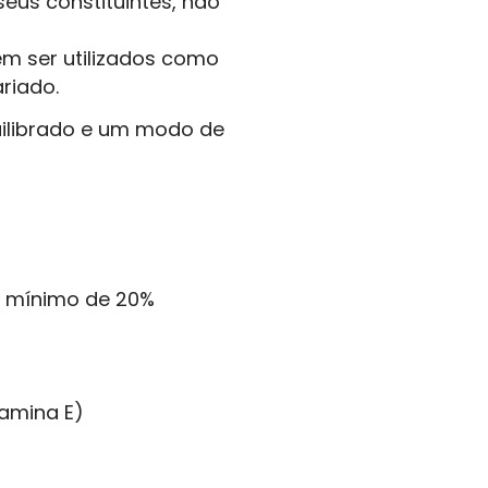
seus constituintes, não
m ser utilizados como
riado.
uilibrado e um modo de
r mínimo de 20%
tamina E)