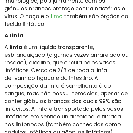
imunológico, pois juntamente com os
glóbulos brancos protege contra bactérias e
vírus. O baço e o
timo
também são órgãos do
tecido linfático.
A Linfa
A
linfa
é um líquido transparente,
esbranquiçado (algumas vezes amarelado ou
rosado), alcalino, que circula pelos vasos
linfáticos. Cerca de 2/3 de toda a linfa
derivam do fígado e do intestino. A
composição da linfa é semelhante à do
sangue, mas não possui hemácias, apesar de
conter glóbulos brancos dos quais 99% são
linfócitos. A linfa é transportada pelos vasos
linfáticos em sentido unidirecional e filtrada
nos linfonodos (também conhecidos como
nódulos linfáticos ou gânglios linfáticos).