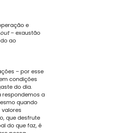
ooperação e
out
– exaustão
ado ao
ações – por esse
e em condições
aste do dia.
ia respondemos a
 mesmo quando
 valores
o, que desfrute
l do que faz, é