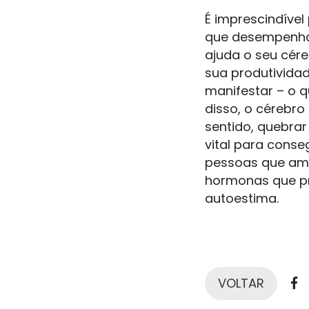
É imprescindíve
que desempenha p
ajuda o seu cére
sua produtivida
manifestar – o q
disso, o cérebro
sentido, quebrar
vital para conse
pessoas que ama 
hormonas que p
autoestima.
F
VOLTAR