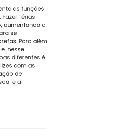
ente as funções
Fazer férias
ão, aumentando a
ara se
arefas. Para além
 e, nesse
oas diferentes é
elizes com as
tação de
oal e a