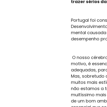
trazer sérios d
Portugal foi co
Desenvolviment
mental causada 
desempenho prof
O nosso cérebro
motivo, é essenc
adequadas, para
Mas, sobretudo 
muitos mais es
não estamos a tr
muitíssimo mais 
de um bom ambien