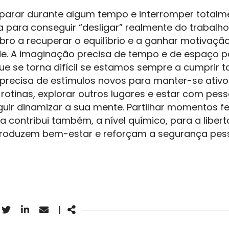
l parar durante algum tempo e interromper totalm
ara conseguir “desligar” realmente do trabalho. 
bro a recuperar o equilíbrio e a ganhar motivaç
de. A imaginação precisa de tempo e de espaço p
ue se torna difícil se estamos sempre a cumprir t
 precisa de estímulos novos para manter-se ativo
 rotinas, explorar outros lugares e estar com pess
guir dinamizar a sua mente. Partilhar momentos f
contribui também, a nível químico, para a liber
roduzem bem-estar e reforçam a segurança pess
acebook
Twitter
Linkedin
Email
Share
|