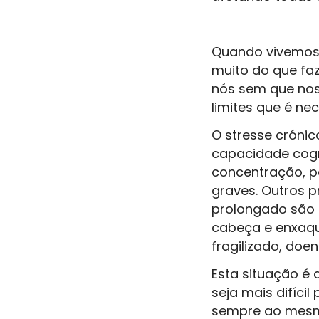
Quando vivemos
muito do que fa
nós sem que nos
limites que é nec
O stresse cróni
capacidade cogn
concentração, p
graves. Outros 
prolongado são a
cabeça e enxaqu
fragilizado, doe
Esta situação é 
seja mais difíci
sempre ao mesmo