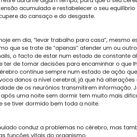
 retire durante algum tempo, para que o seu cér
ensão acumulada e restabelecer o seu equilíbrio
cupere do cansaço e do desgaste.
hoje em dia, “levar trabalho para casa”, mesmo es
mo que se trate de “apenas” atender um ou outr
ils, o facto de estar num estado de constante al
e ter de tomar decisões para encaminhar o que lh
érebro continue sempre num estado de ação que
voca danos a nível cerebral, já que há alteraçõe
dade de os neurónios transmitirem informação. J
 após uma noite sem dormir tem muito mais difi
e se tiver dormido bem toda a noite.
ulado conduz a problemas no cérebro, mas tam
s funções vitais do organismo.