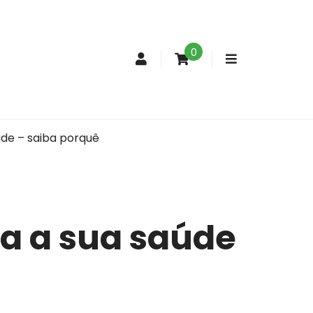
0
Conta
de
cliente
úde – saiba porquê
ra a sua saúde