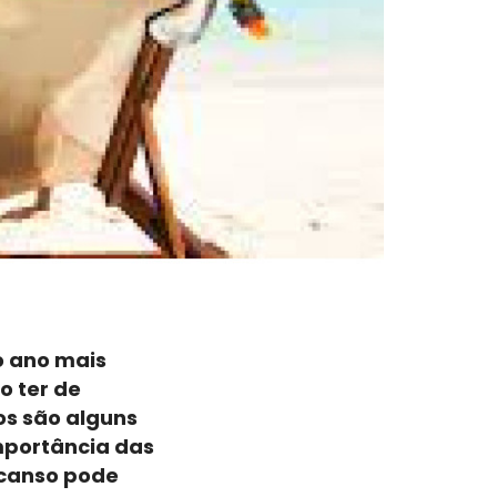
o ano mais
o ter de
os são alguns
importância das
scanso pode