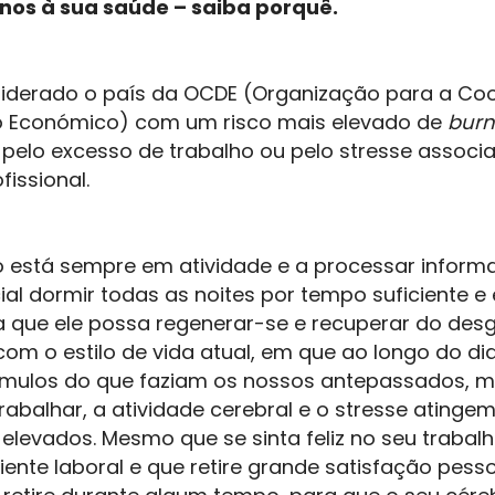
anos à sua saúde – saiba porquê.
nsiderado o país da OCDE (Organização para a C
o Económico) com um risco mais elevado de
burn
pelo excesso de trabalho ou pelo stresse associ
issional.
 está sempre em atividade e a processar inform
ial dormir todas as noites por tempo suficiente 
 que ele possa regenerar-se e recuperar do desg
com o estilo de vida atual, em que ao longo do d
tímulos do que faziam os nossos antepassados,
abalhar, a atividade cerebral e o stresse atingem
elevados. Mesmo que se sinta feliz no seu trabalh
te laboral e que retire grande satisfação pessoa