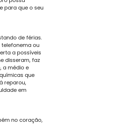
ebro possa
 e para que o seu
tando de férias.
o telefonema ou
erta a possíveis
e disseram, faz
, a médio e
s químicas que
á reparou,
culdade em
bém no coração,