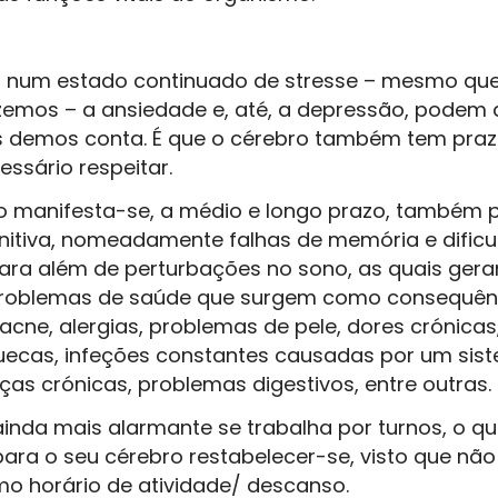
 num estado continuado de stresse – mesmo qu
zemos – a ansiedade e, até, a depressão, podem
 demos conta. É que o cérebro também tem praz
essário respeitar.
co manifesta-se, a médio e longo prazo, também 
itiva, nomeadamente falhas de memória e dificu
ara além de perturbações no sono, as quais ge
problemas de saúde que surgem como consequênc
cne, alergias, problemas de pele, dores crónicas
ecas, infeções constantes causadas por um sist
nças crónicas, problemas digestivos, entre outras.
ainda mais alarmante se trabalha por turnos, o q
l para o seu cérebro restabelecer-se, visto que n
 horário de atividade/ descanso.