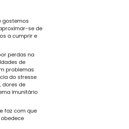
e gostemos
 aproximar-se de
os a cumprir e
por perdas na
ldades de
ram problemas
ia do stresse
, dores de
ema imunitário
ue faz com que
ão obedece