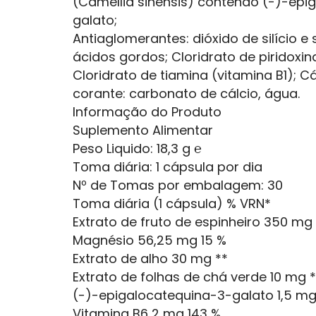
(Camellia sinensis) contendo (-)-epi
galato;
Antiaglomerantes: dióxido de silício e
ácidos gordos; Cloridrato de piridoxin
Cloridrato de tiamina (vitamina B1); Cá
corante: carbonato de cálcio, água.
Informação do Produto
Suplemento Alimentar
Peso Liquido: 18,3 g ℮
Toma diária: 1 cápsula por dia
Nº de Tomas por embalagem: 30
Toma diária (1 cápsula) % VRN*
Extrato de fruto de espinheiro 350 mg 
Magnésio 56,25 mg 15 %
Extrato de alho 30 mg **
Extrato de folhas de chá verde 10 mg *
(-)-epigalocatequina-3-galato 1,5 mg
Vitamina B6 2 mg 143 %