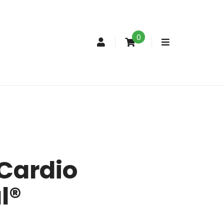
0
Conta
de
cliente
Cardio
l®