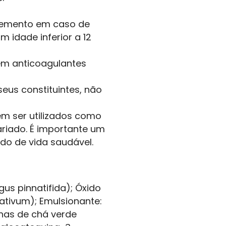
lemento em caso de
 idade inferior a 12
m anticoagulantes
seus constituintes, não
m ser utilizados como
ariado. É importante um
do de vida saudável.
gus pinnatifida); Óxido
sativum); Emulsionante:
olhas de chá verde