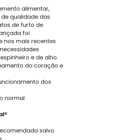
emento alimentar,
 de qualidade das
atos de furto de
vançada foi
e nos mais recentes
s necessidades
 espinheiro e de alho
onamento do coração e
funcionamento dos
 o normal
al®
 recomendada salvo
.