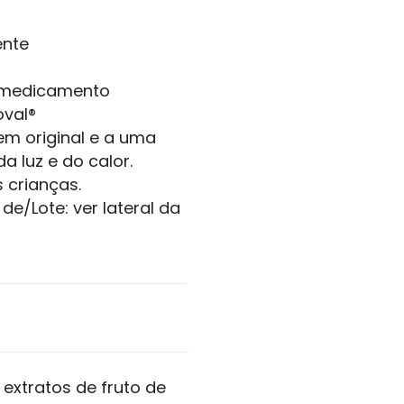
ente
 medicamento
val®
m original e a uma
a luz e do calor.
 crianças.
de/Lote: ver lateral da
 extratos de fruto de