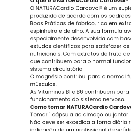
O que é o NATURACardio Cardoval®
O NATURACardio Cardoval® é um supl
produzido de acordo com os padrões
Boas Práticas de fabrico, rico em extr
espinheiro e de alho. A sua fórmula a
especialmente desenvolvida com bas
estudos científicos para satisfazer a
nutricionais. Com extratos de fruto de
que contribuem para o normal funci
sistema circulatório.
O magnésio contribui para o normal 
músculos.
As Vitaminas B1 e B6 contribuem para
funcionamento do sistema nervoso.
Como tomar NATURACardio Cardov
Tomar 1 cápsula ao almoço ou jantar.
Não deve ser excedida a toma diária
indicação de um profissional de saúde