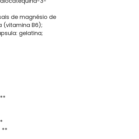
galocatequina-3-
 sais de magnésio de
a (vitamina B6);
psula: gelatina;
**
*
 **