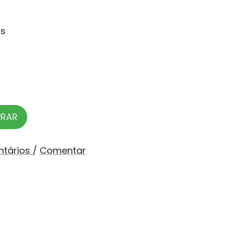
as
RAR
ntários
/
Comentar