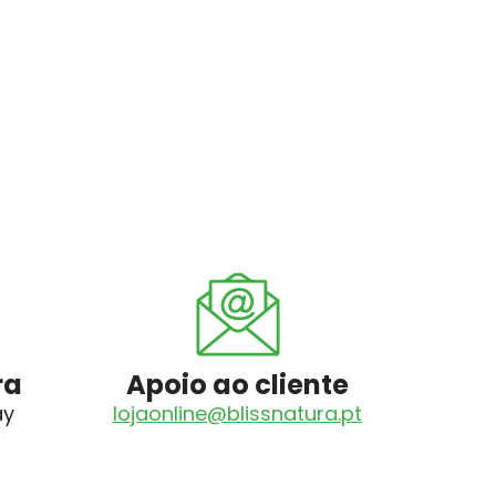
ra
Apoio ao cliente
ay
lojaonline@blissnatura.pt