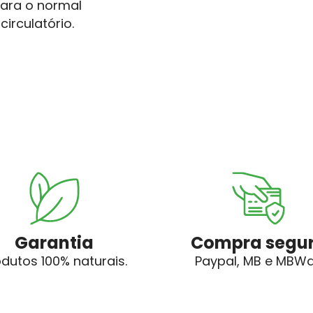
para o normal
irculatório.
lhar
Garantia
Compra segu
odutos 100% naturais.
Paypal, MB e MBW