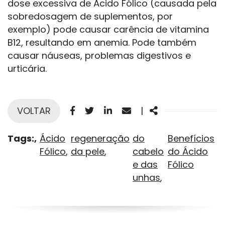
dose excessiva de Ácido Fólico (causada pela
sobredosagem de suplementos, por
exemplo) pode causar carência de vitamina
B12, resultando em anemia. Pode também
causar náuseas, problemas digestivos e
urticária.
Facebook
Twitter
Linkedin
Email
Share
VOLTAR
|
Tags:
Ácido
regeneração
do
Benefícios
Fólico
da pele
cabelo
do Ácido
e das
Fólico
unhas