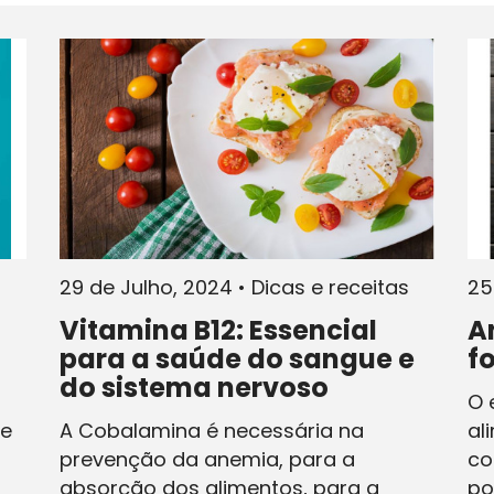
29 de Julho, 2024
•
Dicas e receitas
25
Vitamina B12: Essencial
A
para a saúde do sangue e
f
do sistema nervoso
O 
te
A Cobalamina é necessária na
al
prevenção da anemia, para a
co
absorção dos alimentos, para a
po