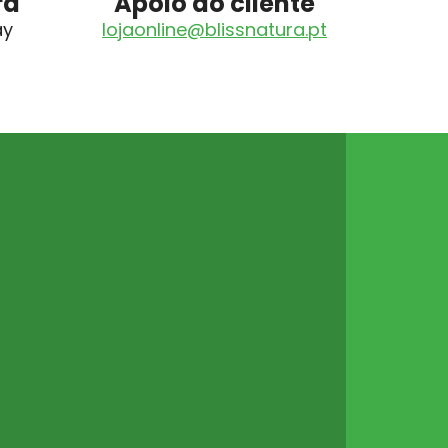
ra
Apoio ao cliente
ay
lojaonline@blissnatura.pt