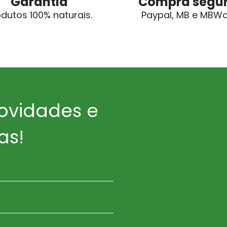
Garantia
Compra segu
odutos 100% naturais.
Paypal, MB e MBW
ovidades e
as!