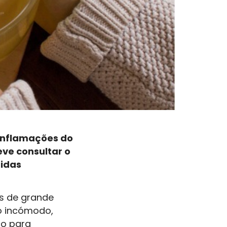
 inflamações do
eve consultar o
idas
s de grande
do incómodo,
co para