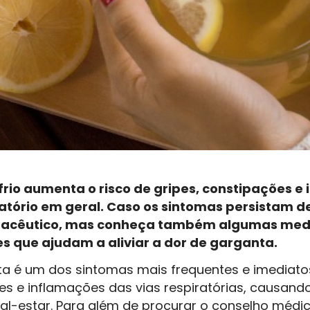
rio aumenta o risco de gripes, constipações e
atório em geral. Caso os sintomas persistam d
macêutico, mas conheça também algumas med
 que ajudam a aliviar a dor de garganta.
ta é um dos sintomas mais frequentes e imediato
es e inflamações das vias respiratórias, causan
al-estar. Para além de procurar o conselho médi