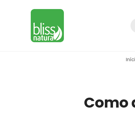
Iníc
Como a