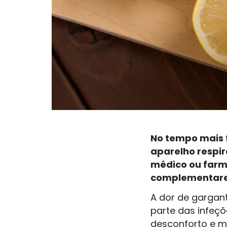
No tempo mais f
aparelho respir
médico ou far
complementares
A dor de gargan
parte das infeçõ
desconforto e m