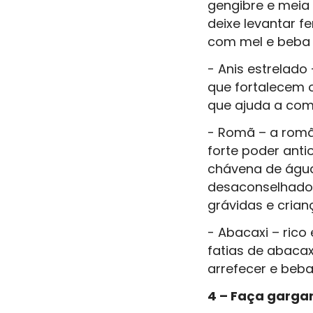
gengibre e meia
deixe levantar f
com mel e beba
- Anis estrelad
que fortalecem o
que ajuda a comb
- Romã – a romã 
forte poder ant
chávena de água
desaconselhado 
grávidas e cria
- Abacaxi – rico
fatias de abacax
arrefecer e beba
4 – Faça garga