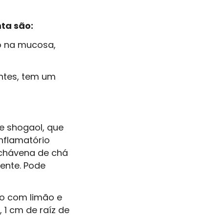
ta são:
ão na mucosa,
ntes, tem um
e shogaol, que
nflamatório
 chávena de chá
uente. Pode
lo com limão e
 1 cm de raíz de