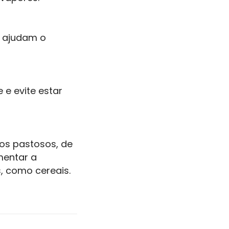
 e ajudam o
 e evite estar
tos pastosos, de
mentar a
, como cereais.