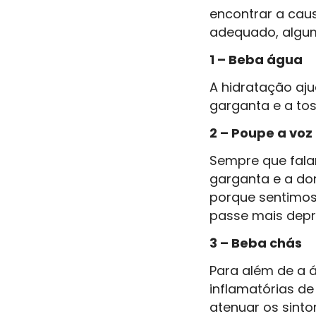
encontrar a cau
adequado, algum
1 – Beba água
A hidratação aj
garganta e a tos
2 – Poupe a voz
Sempre que fala
garganta e a dor
porque sentimos 
passe mais depr
3 – Beba chás
Para além de a á
inflamatórias d
atenuar os sinto