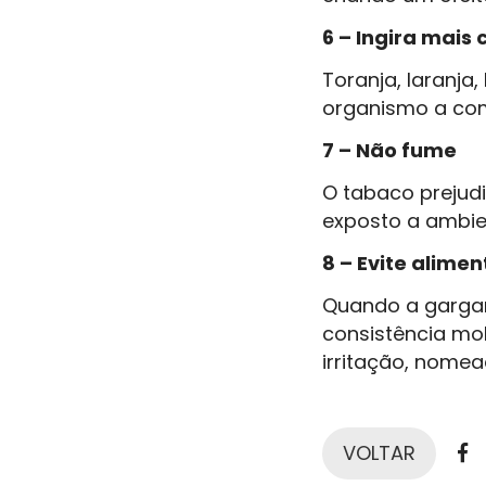
6 – Ingira mais c
Toranja, laranja
organismo a com
7 – Não fume
O tabaco prejudi
exposto a ambie
8 – Evite alim
Quando a gargant
consistência mo
irritação, nomea
F
VOLTAR