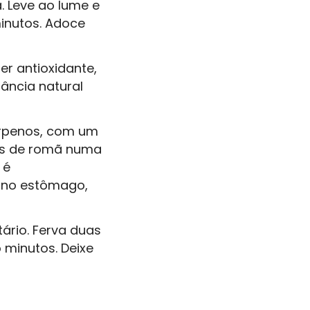
 Leve ao lume e
minutos. Adoce
r antioxidante,
tância natural
terpenos, com um
cas de romã numa
 é
 no estômago,
tário. Ferva duas
 minutos. Deixe