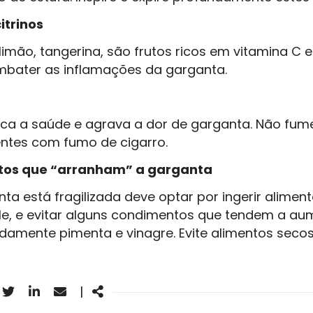
itrinos
, limão, tangerina, são frutos ricos em vitamina C
bater as inflamações da garganta.
ca a saúde e agrava a dor de garganta. Não fume
ntes com fumo de cigarro.
entos que “arranham” a garganta
a está fragilizada deve optar por ingerir alimen
le, e evitar alguns condimentos que tendem a au
damente pimenta e vinagre. Evite alimentos secos
acebook
Twitter
Linkedin
Email
Share
|