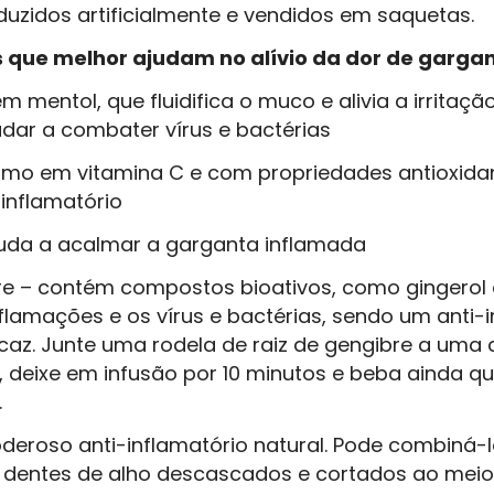
uzidos artificialmente e vendidos em saquetas.
 que melhor ajudam no alívio da dor de gargan
ém mentol, que fluidifica o muco e alivia a irritaç
dar a combater vírus e bactérias
ssimo em vitamina C e com propriedades antioxida
-inflamatório
uda a acalmar a garganta inflamada
bre – contém compostos bioativos, como gingerol 
lamações e os vírus e bactérias, sendo um anti-i
icaz. Junte uma rodela de raiz de gengibre a uma
, deixe em infusão por 10 minutos e beba ainda q
.
oderoso anti-inflamatório natural. Pode combiná-
3 dentes de alho descascados e cortados ao meio,