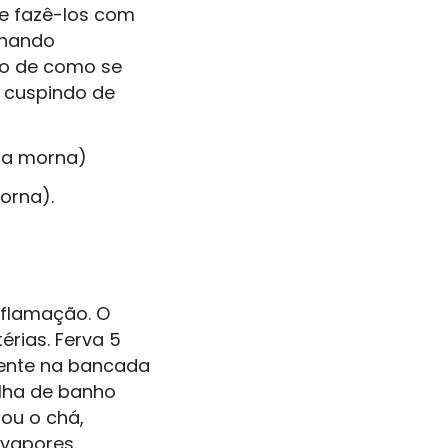
ve fazê-los com
inando
ro de como se
, cuspindo de
gua morna)
orna).
nflamação. O
érias. Ferva 5
piente na bancada
alha de banho
ou o chá,
 vapores.