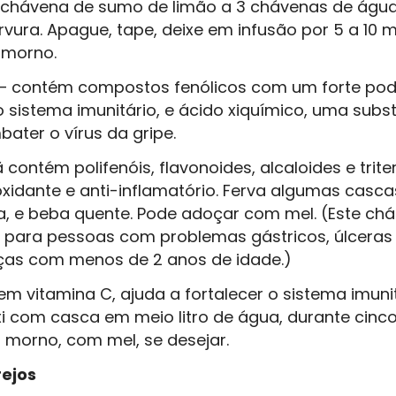
 chávena de sumo de limão a 3 chávenas de água.
ervura. Apague, tape, deixe em infusão por 5 a 10 
 morno.
o – contém compostos fenólicos com um forte pode
 sistema imunitário, e ácido xiquímico, uma subs
ater o vírus da gripe.
contém polifenóis, flavonoides, alcaloides e tri
ioxidante e anti-inflamatório. Ferva algumas cas
, e beba quente. Pode adoçar com mel. (Este chá
para pessoas com problemas gástricos, úlceras
nças com menos de 2 anos de idade.)
 em vitamina C, ajuda a fortalecer o sistema imuni
i com casca em meio litro de água, durante cinco
 morno, com mel, se desejar.
rejos