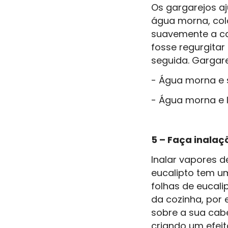
Os gargarejos aj
água morna, col
suavemente a ca
fosse regurgitar
seguida. Gargare
- Água morna e s
- Água morna e 
5 – Faça inalaç
Inalar vapores d
eucalipto tem um
folhas de eucali
da cozinha, por
sobre a sua cabe
criando um efeit