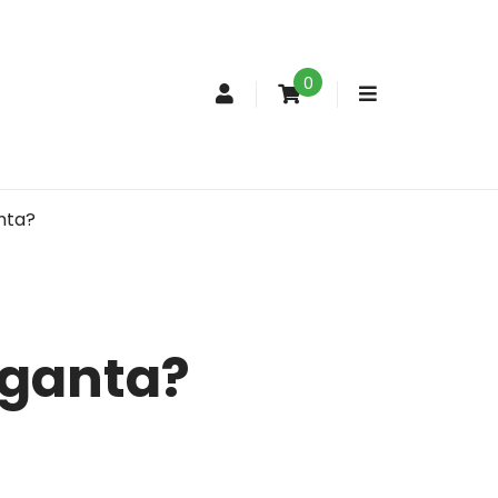
0
Conta
de
cliente
nta?
rganta?