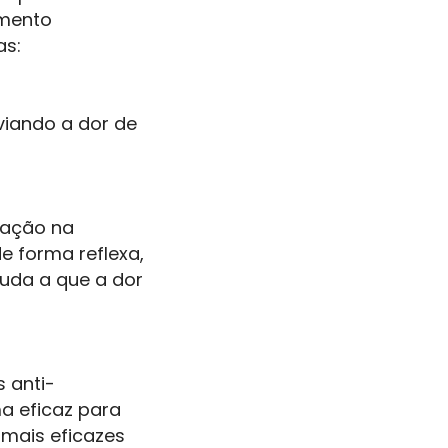
amento
as:
viando a dor de
tação na
e forma reflexa,
juda a que a dor
s anti-
a eficaz para
 mais eficazes