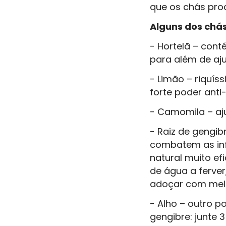
que os chás prod
Alguns dos chás
- Hortelã – cont
para além de aju
- Limão – riquí
forte poder anti
- Camomila – aj
- Raiz de gengi
combatem as inf
natural muito ef
de água a ferver
adoçar com mel
- Alho – outro p
gengibre: junte 