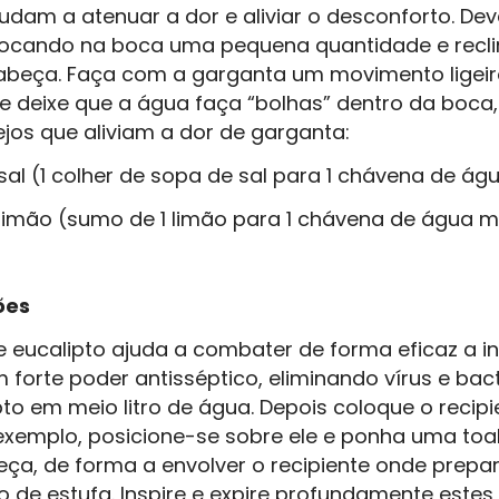
udam a atenuar a dor e aliviar o desconforto. De
ocando na boca uma pequena quantidade e recl
beça. Faça com a garganta um movimento ligei
 e deixe que a água faça “bolhas” dentro da boca
jos que aliviam a dor de garganta:
al (1 colher de sopa de sal para 1 chávena de á
limão (sumo de 1 limão para 1 chávena de água m
ões
e eucalipto ajuda a combater de forma eficaz a i
 forte poder antisséptico, eliminando vírus e bact
pto em meio litro de água. Depois coloque o reci
 exemplo, posicione-se sobre ele e ponha uma to
ça, de forma a envolver o recipiente onde prepar
o de estufa. Inspire e expire profundamente estes