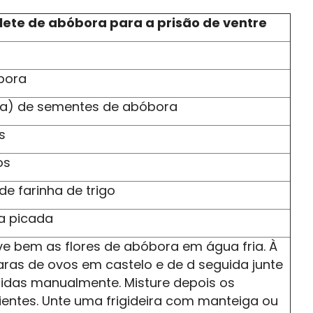
lete de abóbora para a prisão de ventre
óbora
pa) de sementes de abóbora
s
os
de farinha de trigo
la picada
ve bem as flores de abóbora em água fria. À
aras de ovos em castelo e de d seguida junte
tidas manualmente. Misture depois os
ientes. Unte uma frigideira com manteiga ou