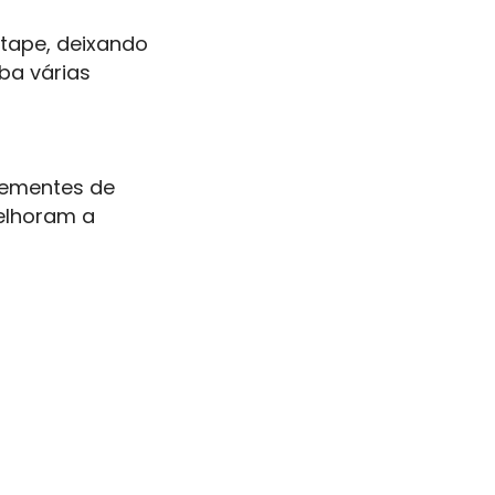
 tape, deixando
ba várias
 sementes de
elhoram a