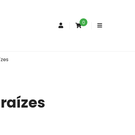
0
Conta
de
cliente
ízes
raízes