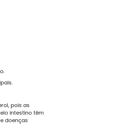
o.
pais.
rol, pois as
lo intestino têm
 de doenças