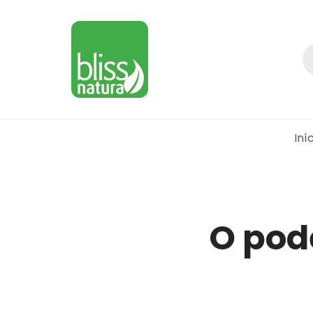
Iní
O pod