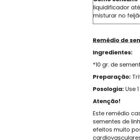
liquidificador a
misturar no feij
Remédio de sem
Ingredientes:
*10 gr. de semen
Preparação:
Tri
Posologia:
Use 1
Atenção!
Este remédio cas
sementes de lin
efeitos muito po
cardiovasculares