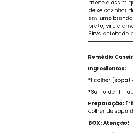
azeite e assim 
deixe cozinhar 
em lume brando.
prato, vire a om
Sirva enfeitado
Remédio Caseir
Ingredientes:
*1 colher (sopa)
*Sumo de 1 limã
Preparação:
Tr
colher de sopa d
BOX: Atenção!