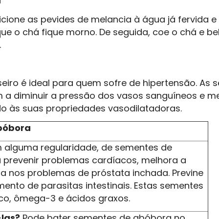
a
icione as pevides de melancia à água já fervida e
ue o chá fique morno. De seguida, coe o chá e be
.
eiro é ideal para quem sofre de hipertensão. As
 a diminuir a pressão dos vasos sanguíneos e m
do às suas propriedades vasodilatadoras.
bóbora
 alguma regularidade, de sementes de
 prevenir problemas cardíacos, melhora a
ia nos problemas de próstata inchada. Previne
ento de parasitas intestinais. Estas sementes
nco, ômega-3 e ácidos graxos.
las?
Pode bater sementes de abóbora no