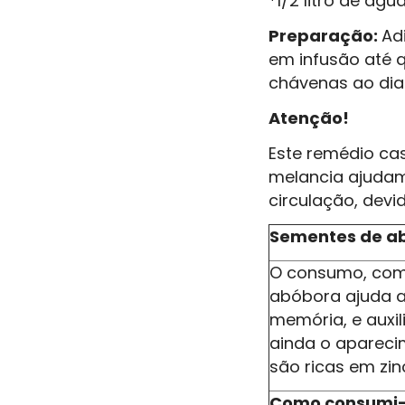
*1/2 litro de águ
Preparação:
Ad
em infusão até q
chávenas ao dia
Atenção!
Este remédio cas
melancia ajudam
circulação, devi
Sementes de a
O consumo, com
abóbora ajuda a
memória, e auxil
ainda o aparecim
são ricas em zi
Como consumi-