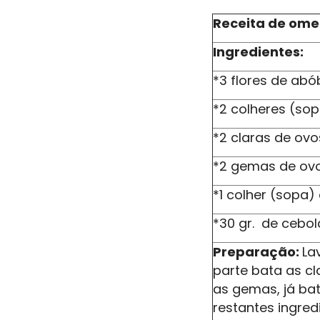
Receita de ome
Ingredientes:
*3 flores de ab
*2 colheres (so
*2 claras de ovo
*2 gemas de ov
*1 colher (sopa) 
*30 gr. de cebo
Preparação:
La
parte bata as cl
as gemas, já ba
restantes ingred