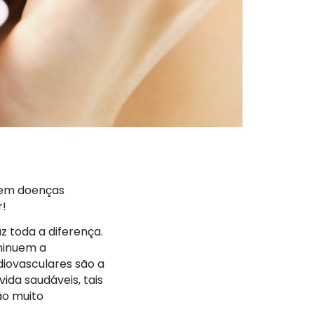
nem doenças
r!
z toda a diferença.
minuem a
diovasculares são a
da saudáveis, tais
ão muito