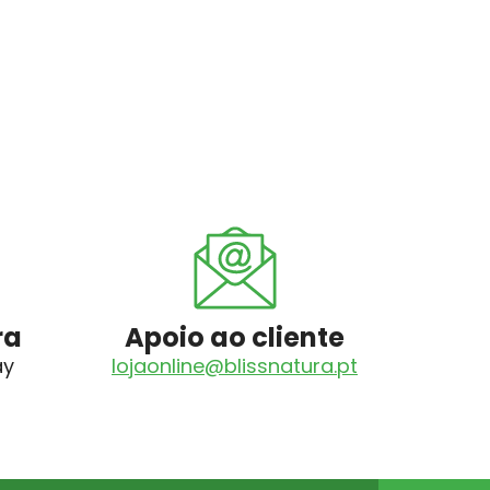
ra
Apoio ao cliente
ay
lojaonline@blissnatura.pt