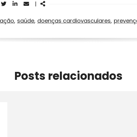
acebook
Twitter
Linkedin
Email
Share
|
ração
saúde
doenças cardiovasculares
prevenç
Posts relacionados