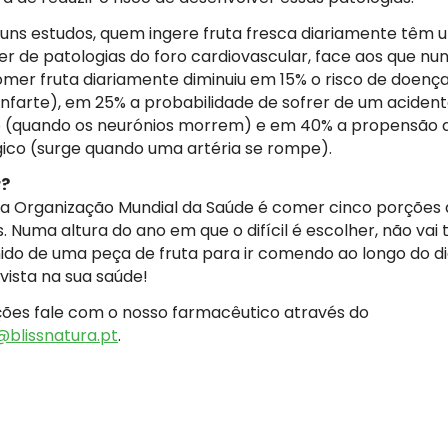
uns estudos, quem ingere fruta fresca diariamente têm
er de patologias do foro cardiovascular, face aos que 
omer fruta diariamente diminuiu em 15% o risco de doenç
farte), em 25% a probabilidade de sofrer de um acident
o (quando os neurónios morrem) e em 40% a propensão
co (surge quando uma artéria se rompe).
r?
Organização Mundial da Saúde é comer cinco porções di
 Numa altura do ano em que o difícil é escolher, não vai
do de uma peça de fruta para ir comendo ao longo do di
vista na sua saúde!
ões fale com o nosso farmacêutico através do
@blissnatura.pt
.