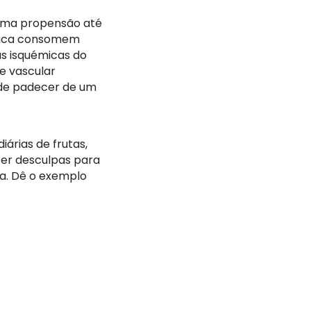
 uma propensão até
nunca consomem
as isquémicas do
e vascular
 de padecer de um
árias de frutas,
 ter desculpas para
a. Dê o exemplo