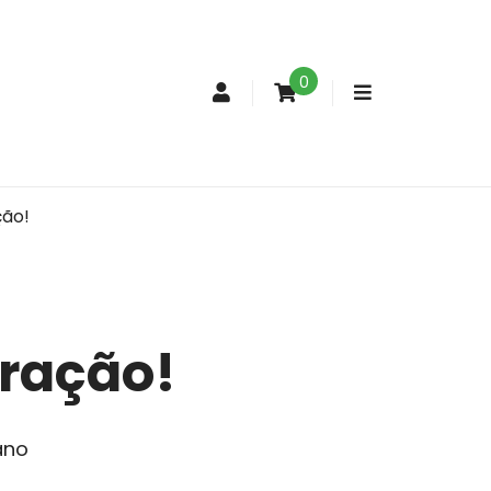
0
Conta
de
cliente
ção!
oração!
ano