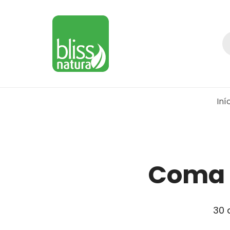
Iní
Coma f
30 