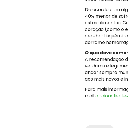
De acordo com alg
40% menor de sofr
estes alimentos. C
coração (como o en
cerebral isquémic
derrame hemorrági
O que deve come
A recomendação da 
verduras e legumes.
andar sempre muni
aos mais novos e in
Para mais informaç
mail
apoioacliente