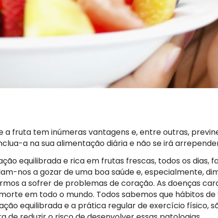
 a fruta tem inúmeras vantagens e, entre outras, previ
nclua-a na sua alimentação diária e não se irá arrepende
ão equilibrada e rica em frutas frescas, todos os dias, fa
udam-nos a gozar de uma boa saúde e, especialmente, di
irmos a sofrer de problemas de coração. As doenças car
 morte em todo o mundo. Todos sabemos que hábitos de vi
ão equilibrada e a prática regular de exercício físico, s
a de reduzir o risco de desenvolver essas patologias.