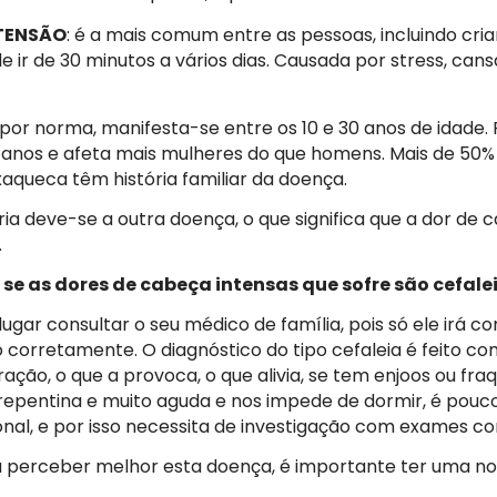
 TENSÃO
: é a mais comum entre as pessoas, incluindo cri
e ir de 30 minutos a vários dias. Causada por stress, can
: por norma, manifesta-se entre os 10 e 30 anos de idade
 anos e afeta mais mulheres do que homens. Mais de 50%
aqueca têm história familiar da doença.
ria deve-se a outra doença, o que significa que a dor de
.
e as dores de cabeça intensas que sofre são cefale
ugar consultar o seu médico de família, pois só ele irá co
o corretamente. O diagnóstico do tipo cefaleia é feito co
uração, o que a provoca, o que alivia, se tem enjoos ou fr
repentina e muito aguda e nos impede de dormir, é pouco
onal, e por isso necessita de investigação com exames 
a perceber melhor esta doença, é importante ter uma n