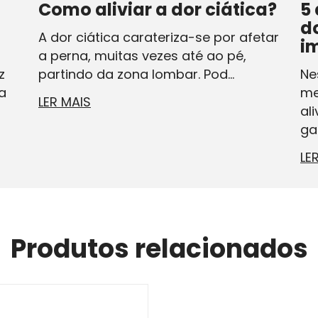
Como aliviar a dor ciática?
5 
d
A dor ciática carateriza-se por afetar
i
a perna, muitas vezes até ao pé,
z
partindo da zona lombar. Pod...
Ne
a
me
LER MAIS
al
ga
LE
Produtos relacionados