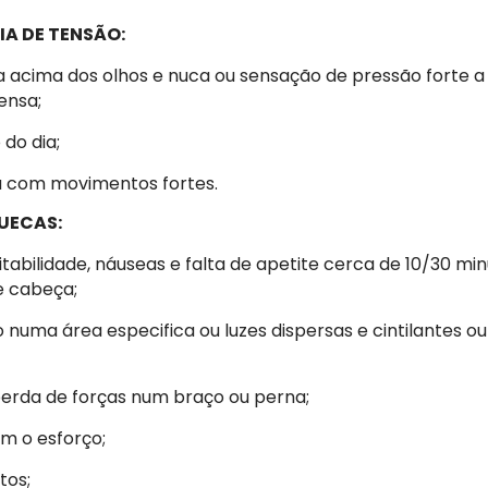
IA DE TENSÃO:
 acima dos olhos e nuca ou sensação de pressão forte 
ensa;
 do dia;
a com movimentos fortes.
UECAS:
itabilidade, náuseas e falta de apetite cerca de 10/30 mi
de cabeça;
 numa área especifica ou luzes dispersas e cintilantes ou
perda de forças num braço ou perna;
om o esforço;
tos;