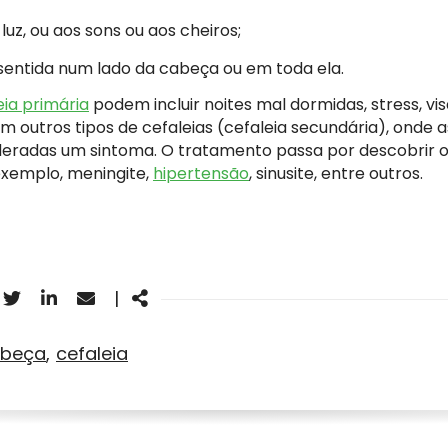
 luz, ou aos sons ou aos cheiros;
sentida num lado da cabeça ou em toda ela.
eia primária
podem incluir noites mal dormidas, stress, vis
em outros tipos de cefaleias (cefaleia secundária), onde
deradas um sintoma. O tratamento passa por descobrir 
exemplo, meningite,
hipertensão
, sinusite, entre outros.
acebook
Twitter
Linkedin
Email
Share
|
abeça
cefaleia