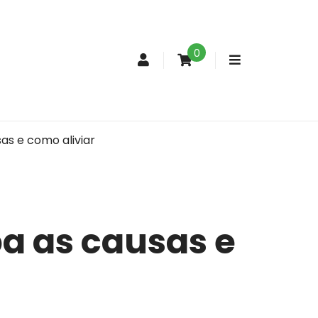
0
Conta
de
cliente
as e como aliviar
a as causas e