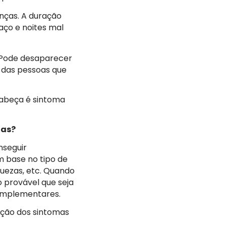
anças. A duração
saço e noites mal
. Pode desaparecer
 das pessoas que
 cabeça é sintoma
ias?
nseguir
m base no tipo de
aquezas, etc. Quando
 provável que seja
complementares.
oção dos sintomas