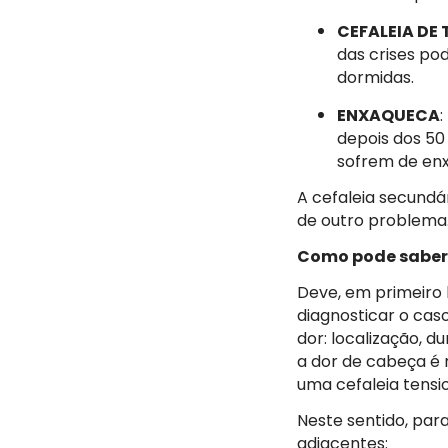
CEFALEIA DE
das crises pod
dormidas.
ENXAQUECA
depois dos 50
sofrem de enx
A cefaleia secundá
de outro problema
Como pode saber s
Deve, em primeiro l
diagnosticar o cas
dor: localização, d
a dor de cabeça é 
uma cefaleia tensi
Neste sentido, par
adjacentes: