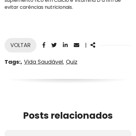
suplemento rico em Cálcio e Vitamina D a fim de
evitar carências nutricionais.
Facebook
Twitter
Linkedin
Email
Share
VOLTAR
|
Tags:
Vida Saudável
Quiz
Posts relacionados