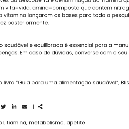
avés da descoberta e denominação da Tiamina qu
im vita=vida, amina=composto que contém nitrogé
a vitamina lançaram as bases para toda a pesqu
fez posteriormente.
 saudável e equilibrada é essencial para a man
doenças. Em caso de dúvidas, converse com o seu
o livro “Guia para uma alimentação saudável”, Blis
acebook
Twitter
Linkedin
Email
Share
|
b1
tiamina
metabolismo
apetite