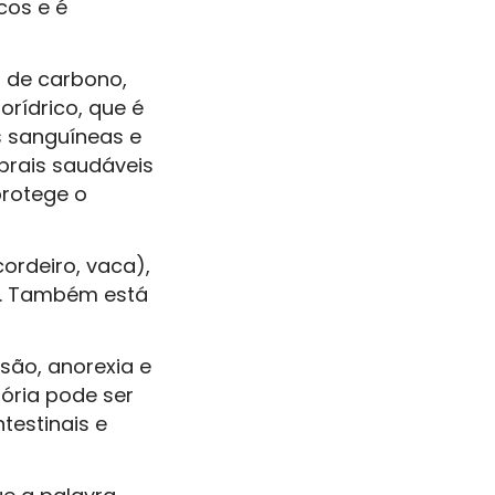
cos e é
 de carbono,
orídrico, que é
s sanguíneas e
brais saudáveis
protege o
ordeiro, vaca),
os. Também está
são, anorexia e
ória pode ser
testinais e