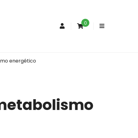
0
Conta
de
cliente
ismo energético
 metabolismo