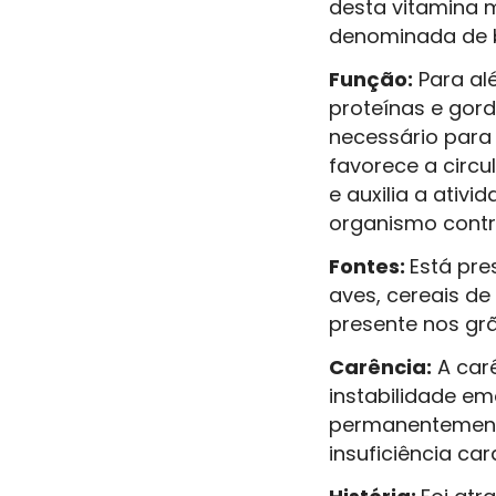
desta vitamina m
denominada de b
Função:
Para al
proteínas e gord
necessário para
favorece a circ
e auxilia a ativ
organismo contr
Fontes:
Está pre
aves, cereais de
presente nos grã
Carência:
A car
instabilidade em
permanentemente
insuficiência car