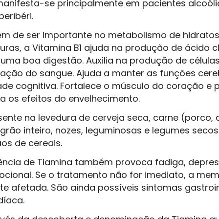
anifesta-se principalmente em pacientes alcoóli
eribéri.
ém de ser importante no metabolismo de hidratos
uras, a Vitamina B1 ajuda na produção de ácido cl
 uma boa digestão. Auxilia na produção de célula
ulação do sangue. Ajuda a manter as funções cere
idade cognitiva. Fortalece o músculo do coração e 
a os efeitos do envelhecimento.
sente na levedura de cerveja seca, carne (porco, c
 grão inteiro, nozes, leguminosas e legumes sec
os de cereais.
ência de Tiamina também provoca fadiga, depres
ocional. Se o tratamento não for imediato, a mem
 afetada. São ainda possíveis sintomas gastroin
díaca.