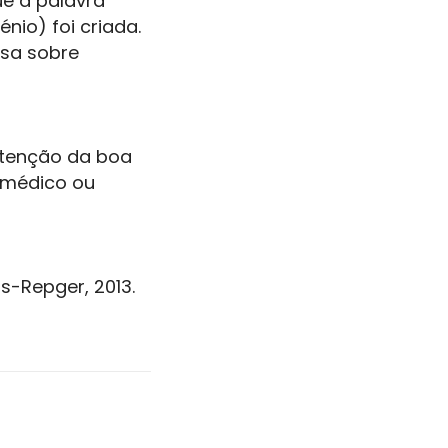
e a palavra
nio) foi criada.
isa sobre
utenção da boa
 médico ou
s-Repger, 2013.