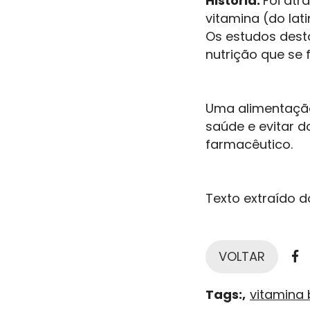
História:
Foi atr
vitamina (do lat
Os estudos dest
nutrição que se 
Uma alimentação
saúde e evitar 
farmacêutico.
Texto extraído d
F
VOLTAR
Tags:
vitamina 