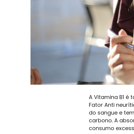
A Vitamina B1 é 
Fator Anti neurít
do sangue e tem
carbono. A abso
consumo excessiv