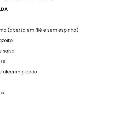
ADA
ima (aberta em filé e sem espinha)
azeite
e salsa
gre
e alecrim picado
as