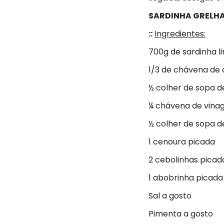
SARDINHA GRELH
::
Ingredientes:
700g de sardinha l
1/3 de chávena de 
½ colher de sopa d
¼ chávena de vina
½ colher de sopa d
1 cenoura picada
2 cebolinhas picad
1 abobrinha picada
Sal a gosto
Pimenta a gosto