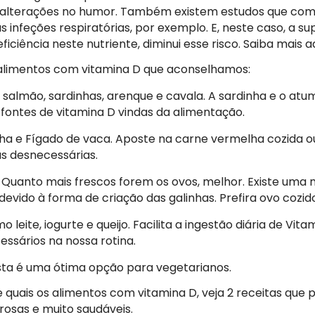
e alterações no humor. Também existem estudos que c
s infeções respiratórias, por exemplo. E, neste caso, a 
ciência neste nutriente, diminui esse risco. Saiba mais aq
 alimentos com vitamina D que aconselhamos:
: salmão, sardinhas, arenque e cavala. A sardinha e o at
 fontes de vitamina D vindas da alimentação.
a e Fígado de vaca. Aposte na carne vermelha cozida o
as desnecessárias.
Quanto mais frescos forem os ovos, melhor. Existe uma 
devido à forma de criação das galinhas. Prefira ovo cozid
 leite, iogurte e queijo. Facilita a ingestão diária de Vita
essários na nossa rotina.
ta é uma ótima opção para vegetarianos.
quais os alimentos com vitamina D, veja 2 receitas que 
rosas e muito saudáveis.