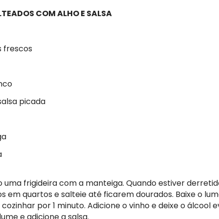
TEADOS COM ALHO E SALSA
 frescos
nco
salsa picada
ga
a
 uma frigideira com a manteiga. Quando estiver derretid
 em quartos e salteie até ficarem dourados. Baixe o lu
 cozinhar por 1 minuto. Adicione o vinho e deixe o álcool 
 lume e adicione a salsa.