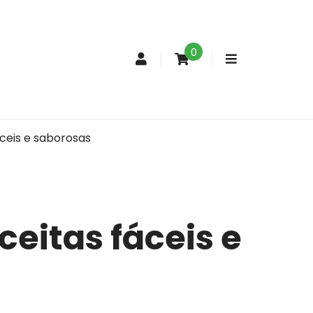
0
Conta
de
cliente
áceis e saborosas
eitas fáceis e