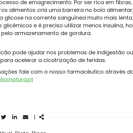
rocesso de emagrecimento. Por ser rica em fibras
ros alimentos cria uma barreira no bolo alimentar
a glicose na corrente sanguínea muito mais lenta
 glicémicos e é preciso utilizar menos insulina, 
 pelo armazenamento de gordura.
icão pode ajudar nos problemas de indigestão o
para acelerar a cicatrização de feridas.
mações fale com o nosso farmacêutico através do
issnatura.pt
acebook
Twitter
Linkedin
Email
Share
|