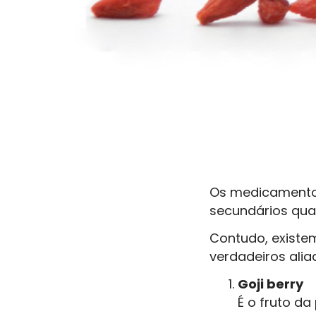
Os medicamentos
secundários qua
Contudo, existe
verdadeiros ali
Goji berry
É o fruto d