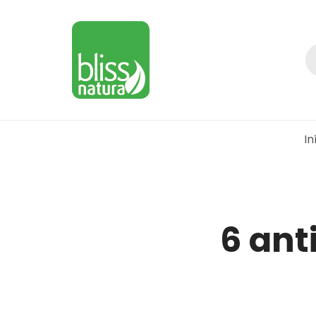
In
6 ant