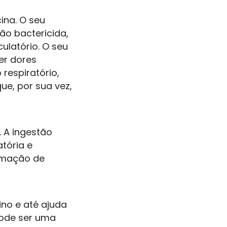
ina. O seu
ão bactericida,
culatório. O seu
er dores
 respiratório,
e, por sua vez,
 A ingestão
tória e
ormação de
ino e até ajuda
pode ser uma