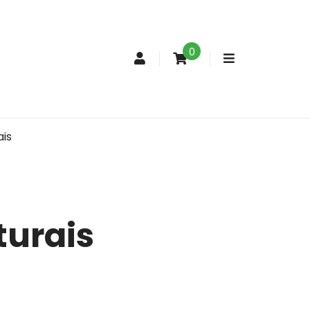
0
Conta
de
cliente
ais
turais