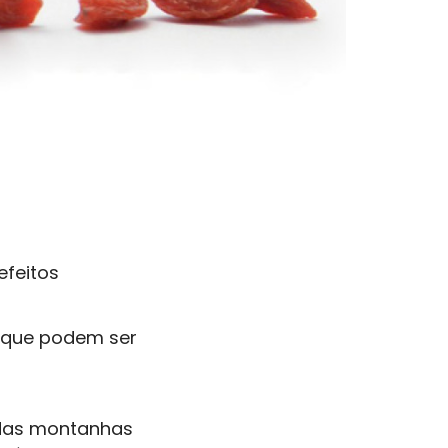
efeitos
s que podem ser
a das montanhas