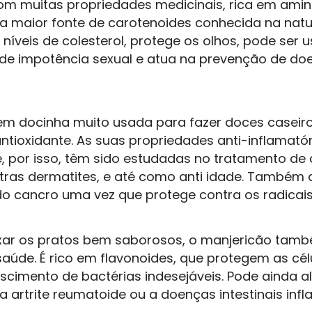
com muitas propriedades medicinais, rica em ami
 a maior fonte de carotenoides conhecida na natu
s níveis de colesterol, protege os olhos, pode ser
de impotência sexual e atua na prevenção de do
bem docinha muito usada para fazer doces caseir
antioxidante. As suas propriedades anti-inflamat
, por isso, têm sido estudadas no tratamento de
tras dermatites, e até como anti idade. Também a
o cancro uma vez que protege contra os radicais 
xar os pratos bem saborosos, o manjericão tam
aúde. É rico em flavonoides, que protegem as cél
scimento de bactérias indesejáveis. Pode ainda al
 artrite reumatoide ou a doenças intestinais infl