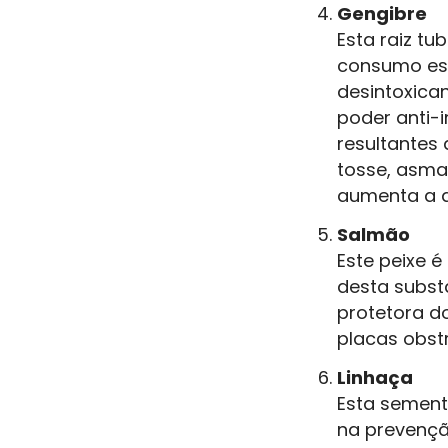
Gengibre
Esta raiz tu
consumo est
desintoxican
poder anti-
resultantes 
tosse, asma
aumenta a q
Salmão
Este peixe 
desta subst
protetora d
placas obst
Linhaça
Esta sement
na prevençã