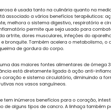
berosa é usada tanto na culinária quanto na medic
á associado a vários benefícios terapêuticos: aç
te, melhora o sistema digestivo, respiratório e cir
inflamatório permite que seja usado para combat
da artrite, dores musculares, infeções do aparelho
 e bronquite. Também acelera o metabolismo, o qu
ueima de gordura do corpo.
é uma das maiores fontes alimentares de ómega 3.
ância está diretamente ligada à ação anti-inflama
o coração e sistema circulatório, diminuindo a f
rutivas nos vasos sanguíneos.
e tem inúmeros benefícios para o coração, intest
o de alguns tipos de cancro. A linhaça também 