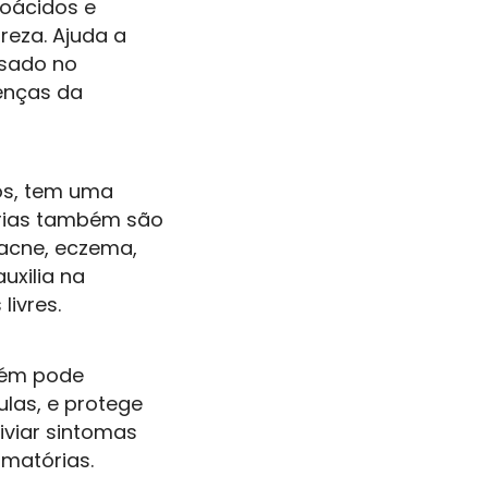
noácidos e
reza. Ajuda a
 usado no
enças da
os, tem uma
órias também são
 acne, eczema,
uxilia na
livres.
bém pode
ulas, e protege
iviar sintomas
amatórias.