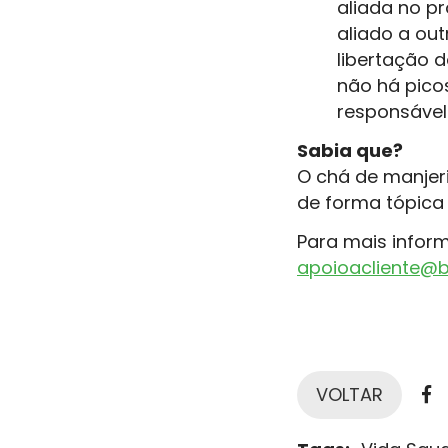
aliada no p
aliado a out
libertação d
não há picos
responsável
Sabia que?
O chá de manjer
de forma tópica 
Para mais infor
apoioacliente@bl
F
VOLTAR