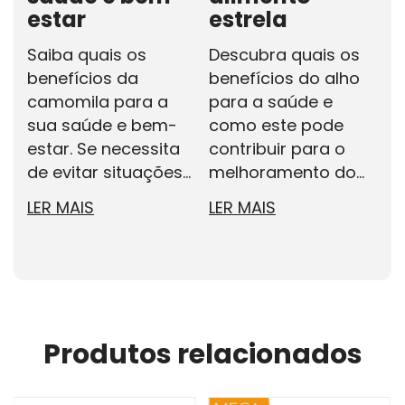
estar
estrela
c
d
Saiba quais os
Descubra quais os
benefícios da
benefícios do alho
C
camomila para a
para a saúde e
m
sua saúde e bem-
como este pode
t
estar. Se necessita
contribuir para o
v
de evitar situações...
melhoramento do...
c
b
LER MAIS
LER MAIS
s
L
Produtos relacionados