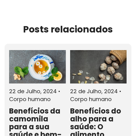
Posts relacionados
22 de Julho, 2024
•
22 de Julho, 2024
•
1
Corpo humano
Corpo humano
D
C
Benefícios da
Benefícios do
camomila
alho para a
5
para a sua
saúde: O
S
saúde e bem-
alimento
C