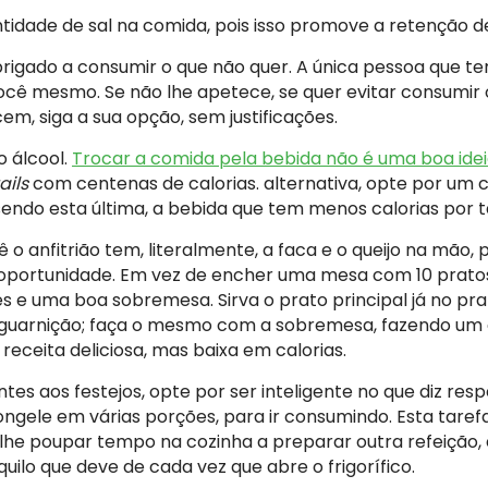
tidade de sal na comida, pois isso promove a retenção de
brigado a consumir o que não quer. A única pessoa que te
cê mesmo. Se não lhe apetece, se quer evitar consumir 
em, siga a sua opção, sem justificações.
 álcool.
Trocar a comida pela bebida não é uma boa ide
ails
com centenas de calorias. alternativa, opte por um 
ndo esta última, a bebida que tem menos calorias por t
o anfitrião tem, literalmente, a faca e o queijo na mão, p
oportunidade. Em vez de encher uma mesa com 10 pratos
ês e uma boa sobremesa. Sirva o prato principal já no pr
 guarnição; faça o mesmo com a sobremesa, fazendo um 
receita deliciosa, mas baixa em calorias.
ntes aos festejos, opte por ser inteligente no que diz resp
ngele em várias porções, para ir consumindo. Esta tarefa 
lhe poupar tempo na cozinha a preparar outra refeição,
uilo que deve de cada vez que abre o frigorífico.