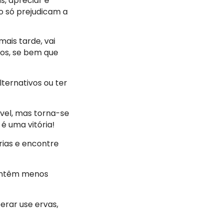
s, apreciar e
o só prejudicam a
mais tarde, vai
dos, se bem que
ternativos ou ter
vel, mas torna-se
 é uma vitória!
rias e encontre
contêm menos
erar use ervas,