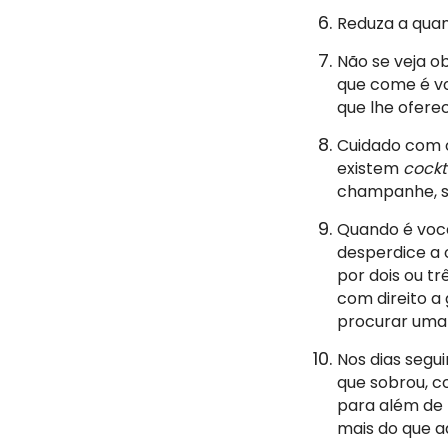
Reduza a quan
Não se veja o
que come é vo
que lhe oferec
Cuidado com o
existem
cockt
champanhe, se
Quando é você 
desperdice a 
por dois ou tr
com direito a
procurar uma 
Nos dias segui
que sobrou, co
para além de 
mais do que aq