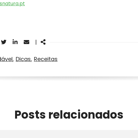
snatura.pt
acebook
Twitter
Linkedin
Email
Share
|
dável
Dicas
Receitas
Posts relacionados