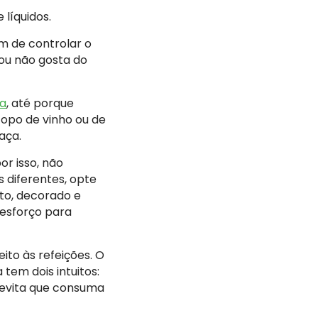
 líquidos.
m de controlar o
ou não gosta do
ia
, até porque
copo de vinho ou de
aça.
or isso, não
 diferentes, opte
ato, decorado e
esforço para
eito às refeições. O
tem dois intuitos:
 evita que consuma