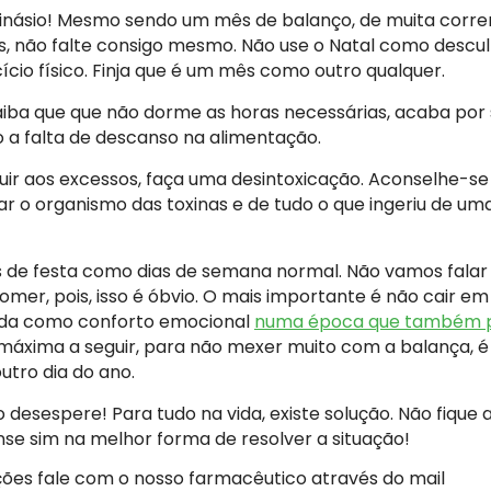
ginásio! Mesmo sendo um mês de balanço, de muita correr
 não falte consigo mesmo. Não use o Natal como descul
ício físico. Finja que é um mês como outro qualquer.
ba que que não dorme as horas necessárias, acaba por 
a falta de descanso na alimentação.
guir aos excessos, faça uma desintoxicação. Aconselhe-
ar o organismo das toxinas e de tudo o que ingeriu de um
s de festa como dias de semana normal. Não vamos falar 
omer, pois, isso é óbvio. O mais importante é não cair e
mida como conforto emocional
numa época que também p
 máxima a seguir, para não mexer muito com a balança, 
utro dia do ano.
 desespere! Para tudo na vida, existe solução. Não fique 
nse sim na melhor forma de resolver a situação!
ões fale com o nosso farmacêutico através do mail