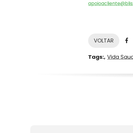
apoioacliente@blis
F
VOLTAR
Tags:
Vida Sau