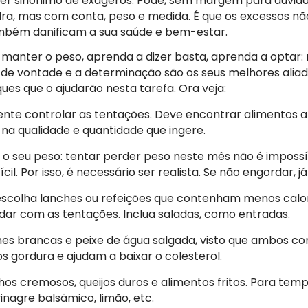
ser sinónimo de exageros. Pode, sem margem para dúvida
ra, mas com conta, peso e medida. É que os excessos nã
ambém danificam a sua saúde e bem-estar.
 manter o peso, aprenda a dizer basta, aprenda a optar: 
 de vontade e a determinação são os seus melhores alia
ues que o ajudarão nesta tarefa. Ora veja:
tente controlar as tentações. Deve encontrar alimentos al
 na qualidade e quantidade que ingere.
o seu peso: tentar perder peso neste mês não é impossí
cil. Por isso, é necessário ser realista. Se não engordar, já
escolha lanches ou refeições que contenham menos calo
idar com as tentações. Inclua saladas, como entradas.
es brancas e peixe de água salgada, visto que ambos 
s gordura e ajudam a baixar o colesterol.
os cremosos, queijos duros e alimentos fritos. Para temp
vinagre balsâmico, limão, etc.