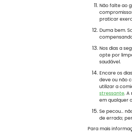
Não falte ao 
compromissos,
praticar exerc
Duma bem. Sai
compensando 
Nos dias a se
opte por limp
saudável.
Encare os dia
deve ou não c
utilizar a co
stressante
. A
em qualquer o
Se pecou… não
de errado; pe
Para mais informaç