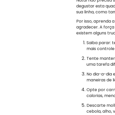
Natal não precisa 
degustar esta quad
sua linha, como t
Por isso, aprenda a
agradecer. A força
existem alguns truq
Saiba parar: 
mais controle
Tente manter 
uma tarefa difí
No dia-a-dia 
maneiras de l
Opte por carn
calorias, meno
Descarte molh
cebola, alho, 