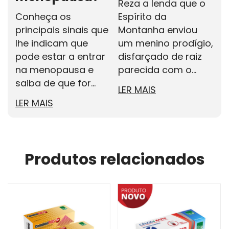
Reza a lenda que o
E
Conheça os
Espírito da
q
principais sinais que
Montanha enviou
g
lhe indicam que
um menino prodígio,
e
pode estar a entrar
disfarçado de raiz
d
na menopausa e
parecida com o...
n
saiba de que for...
LER MAIS
L
LER MAIS
Produtos relacionados