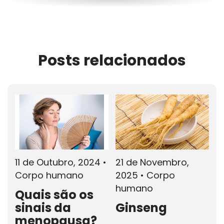
Posts relacionados
11 de Outubro, 2024
•
21 de Novembro,
2
Corpo humano
2025
•
Corpo
2
humano
h
Quais são os
sinais da
Ginseng
G
menopausa?