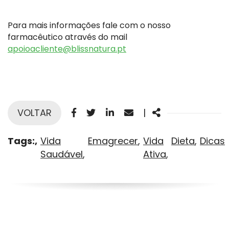
Para mais informações fale com o nosso
farmacêutico através do mail
apoioacliente@blissnatura.pt
Facebook
Twitter
Linkedin
Email
Share
VOLTAR
|
Tags:
Vida
Emagrecer
Vida
Dieta
Dicas
Saudável
Ativa