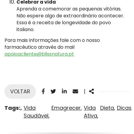
Celebrar a vida
Aprenda a comemorar as pequenas vitórias.
Não espere algo de extraordinário acontecer.
Essa é a receita de longevidade do povo
italiano.
Para mais informações fale com o nosso
farmacêutico através do mail
apoioacliente@blissnatura.pt
Facebook
Twitter
Linkedin
Email
Share
VOLTAR
|
Tags:
Vida
Emagrecer
Vida
Dieta
Dicas
Saudável
Ativa