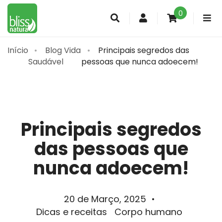
0
Conta
de
cliente
Início
Blog Vida
Principais segredos das
Saudável
pessoas que nunca adoecem!
Principais segredos
das pessoas que
nunca adoecem!
20 de Março, 2025
•
Dicas e receitas
Corpo humano